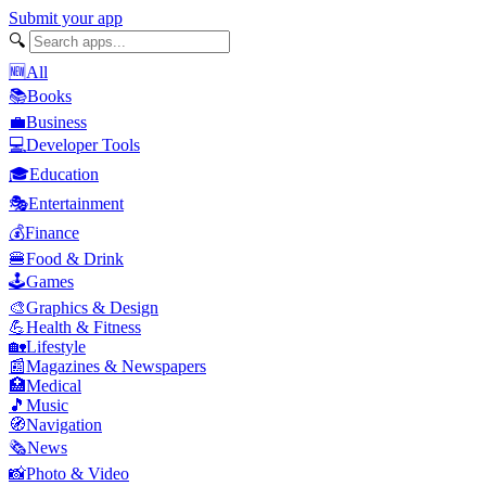
Submit your app
🔍
🆕
All
📚
Books
💼
Business
💻
Developer Tools
🎓
Education
🎭
Entertainment
💰
Finance
🍔
Food & Drink
🕹️
Games
🎨
Graphics & Design
💪
Health & Fitness
🏡
Lifestyle
📰
Magazines & Newspapers
🏥
Medical
🎵
Music
🧭
Navigation
🗞️
News
📸
Photo & Video