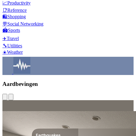
📈
Productivity
📑
Reference
🛍️
Shopping
💬
Social Networking
🏟️
Sports
✈️
Travel
🔧
Utilities
☀️
Weather
Aardbevingen